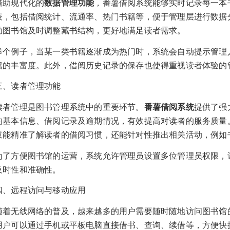
借助现代化的
数据管理功能
，番薯借阅系统能够实时记录每一本
表，包括借阅统计、流通率、热门书籍等，便于管理层进行数据
助图书馆及时调整藏书结构，更好地满足读者需求。
举个例子，当某一类书籍逐渐成为热门时，系统会自动提示管理
籍的丰富度。此外，借阅历史记录的保存也使得重视读者体验的
三、读者管理功能
读者管理是图书管理系统中的重要环节。
番薯借阅系统
提供了强
的基本信息、借阅记录及逾期情况，有效提高对读者的服务质量
仅能精准了解读者的借阅习惯，还能针对性推出相关活动，例如
为了方便图书馆的运营，系统允许管理员设置多位管理员权限，
及时性和准确性。
四、远程访问与移动应用
随着无线网络的普及，越来越多的用户需要随时随地访问图书馆
用户可以通过手机或平板电脑直接借书、查询、续借等，方便快