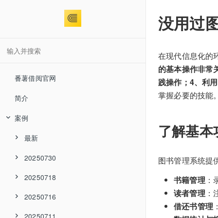
没用过
在现代信息化的
的基本操作非常
番薯借阅官网
践操作；4、利
掌握必要的技能
简介
案例
了解基本
最新
20250730
图书管理系统提
20250718
书籍管理
：
读者管理
：
20250716
借还书管理
20250711